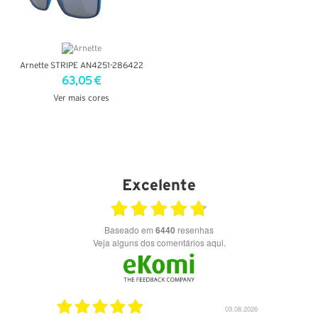
Arnette STRIPE AN4251-286422
63,05 €
Ver mais cores
VER DETALHES
Excelente
Baseado em
6440
resenhas
Veja alguns dos comentários aqui.
17.06.2026
03.08.2026