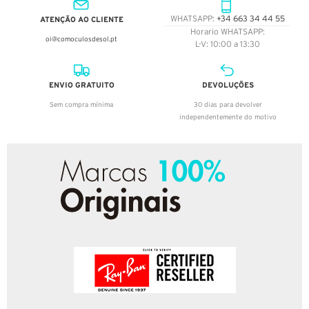
ATENÇÃO AO CLIENTE
WHATSAPP:
+34 663 34 44 55
Horario WHATSAPP:
oi@comoculosdesol.pt
L-V: 10:00 a 13:30
ENVIO GRATUITO
DEVOLUÇÕES
Sem compra mínima
30 dias para devolver
independentemente do motivo