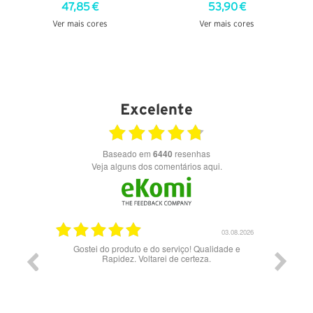
47,85 €
53,90 €
Ver mais cores
Ver mais cores
VER DETALHES
VER DETALHES
Excelente
Baseado em
6440
resenhas
Veja alguns dos comentários aqui.
03.08.2026
28.07.2026
Qualidade e
Bons óculos.
Óc
eza.