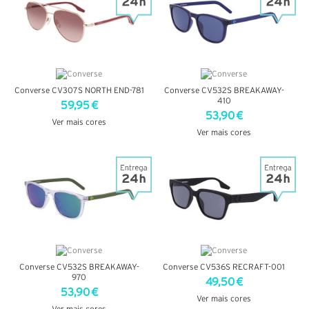
Converse CV307S NORTH END-781
Converse CV532S BREAKAWAY-
410
59,95 €
53,90 €
Ver mais cores
Ver mais cores
VER DETALHES
VER DETALHES
Converse CV532S BREAKAWAY-
Converse CV536S RECRAFT-001
970
49,50 €
53,90 €
Ver mais cores