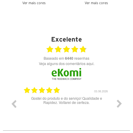
Ver mais cores
Ver mais cores
VER DETALHES
VER DETALHES
Excelente
Baseado em
6440
resenhas
Veja alguns dos comentários aqui.
17.06.2026
03.08.2026
Gostei do produto e do serviço! Qualidade e
Rapidez. Voltarei de certeza.