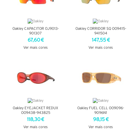
Oakley CAPACITOR OJ9013-
Oakley CORRIDOR SQ OO9415-
901307
941504
67,60 €
147,55 €
Ver mais cores
Ver mais cores
VER DETALHES
VER DETALHES
Oakley EYEJACKET REDUX
Oakley FUEL CELL OO9096-
OO9438-943825
9096N1
118,30 €
98,15 €
Ver mais cores
Ver mais cores
VER DETALHES
VER DETALHES