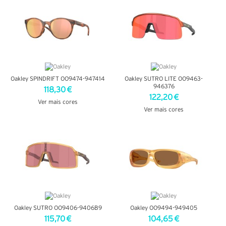
Oakley SPINDRIFT OO9474-947414
Oakley SUTRO LITE OO9463-
946376
118,30 €
122,20 €
Ver mais cores
Ver mais cores
VER DETALHES
VER DETALHES
Oakley SUTRO OO9406-9406B9
Oakley OO9494-949405
115,70 €
104,65 €