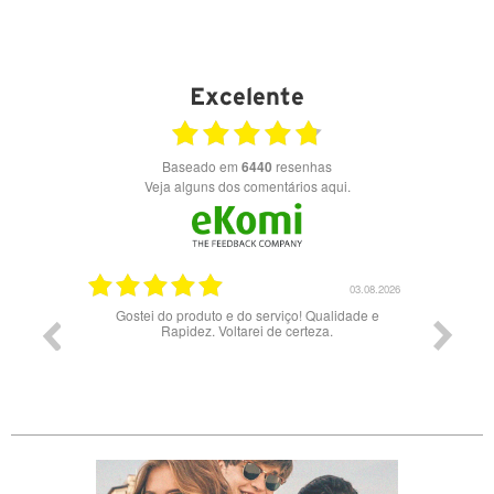
Excelente
Baseado em
6440
resenhas
Veja alguns dos comentários aqui.
03.08.2026
uto e do serviço! Qualidade e
Bons óculos.
z. Voltarei de certeza.