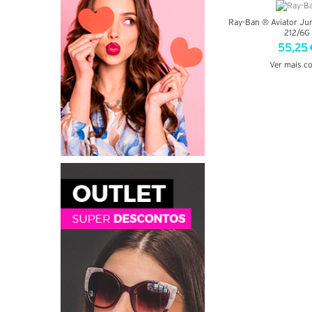
Ray-Ban ® Aviator Ju
212/6G
55,25 
Ver mais c
VER DETA