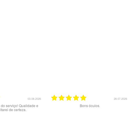
23.07.2026
20.07.2026
aos melhores
Excelente serviço.
Muito b
preç
exper
tentad
pelo
errad
02/06 a