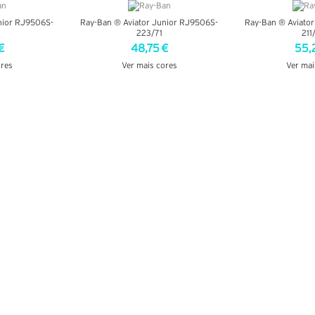
nior RJ9506S-
Ray-Ban ® Aviator Junior RJ9506S-
Ray-Ban ® Aviato
223/71
211
€
48,75 €
55,
ores
Ver mais cores
Ver mai
LHES
VER DETALHES
VER DE