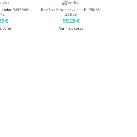
r Junior RJ9506S-
Ray-Ban ® Aviator Junior RJ9506S-
/7E
201/55
25 €
55,25 €
s cores
Ver mais cores
TALHES
VER DETALHES