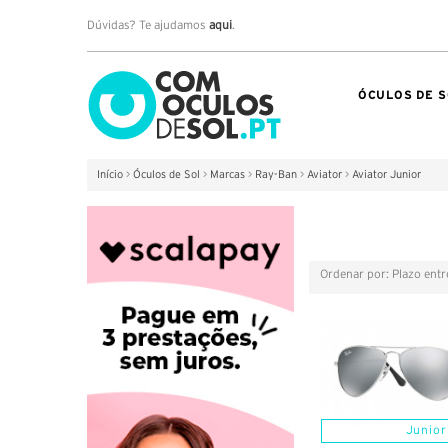
Dúvidas? Te ajudamos
aqui
.
ÓCULOS DE S
Início
>
Óculos de Sol
>
Marcas
>
Ray-Ban
>
Aviator
>
Aviator Junior
Ordenar por: Plazo ent
Grelha
Lista
Junior