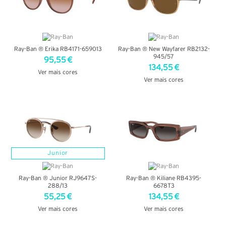
Ray-Ban ® Erika RB4171-659013
Ray-Ban ® New Wayfarer RB2132-
945/57
95,55 €
134,55 €
Ver mais cores
Ver mais cores
VER DETALHES
VER DETALHES
Junior
Ray-Ban ® Junior RJ9647S-
Ray-Ban ® Kiliane RB4395-
288/13
6678T3
55,25 €
134,55 €
Ver mais cores
Ver mais cores
VER DETALHES
VER DETALHES