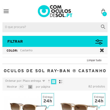
0
FILTRAR
COLOR:
Castanho
Limpar tudo
OCULOS DE SOL RAY-BAN ® CASTANHO
Ordenar por: Plazo entrega
82 produtos
Mostrar
40
por página