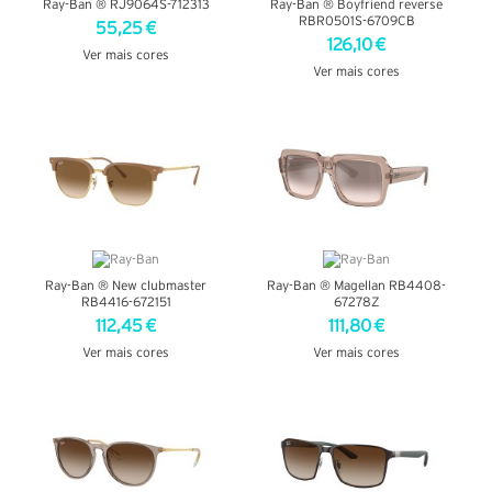
Ray-Ban ® RJ9064S-712313
Ray-Ban ® Boyfriend reverse
RBR0501S-6709CB
55,25 €
126,10 €
Ver mais cores
Ver mais cores
VER DETALHES
VER DETALHES
Ray-Ban ® New clubmaster
Ray-Ban ® Magellan RB4408-
RB4416-672151
67278Z
112,45 €
111,80 €
Ver mais cores
Ver mais cores
VER DETALHES
VER DETALHES