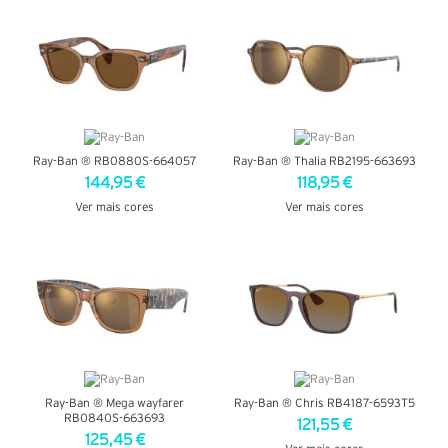
Ray-Ban ® RB0880S-664057
Ray-Ban ® Thalia RB2195-663693
144,95 €
118,95 €
Ver mais cores
Ver mais cores
VER DETALHES
VER DETALHES
Ray-Ban ® Mega wayfarer
Ray-Ban ® Chris RB4187-6593T5
RB0840S-663693
121,55 €
125,45 €