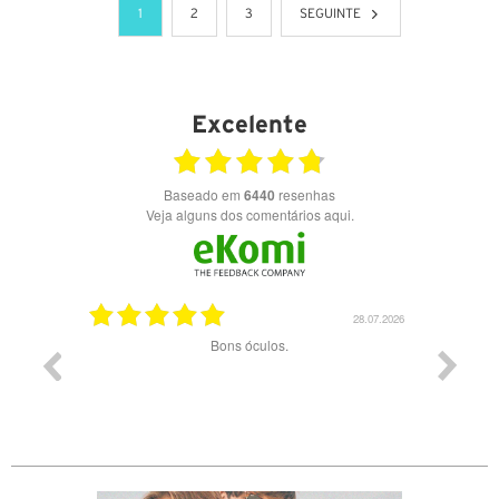
1
2
3
SEGUINTE
Excelente
Baseado em
6440
resenhas
Veja alguns dos comentários aqui.
03.08.2026
28.07.2026
ade e
Bons óculos.
Óculos d