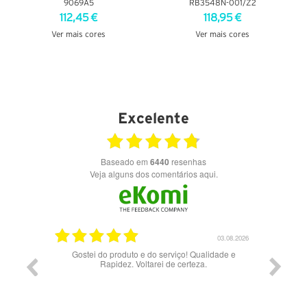
9069A5
RB3548N-001/Z2
112,45 €
118,95 €
Ver mais cores
Ver mais cores
VER DETALHES
VER DETALHES
Excelente
Baseado em
6440
resenhas
Veja alguns dos comentários aqui.
03.08.2026
28.07.2026
iço! Qualidade e
Bons óculos.
 certeza.