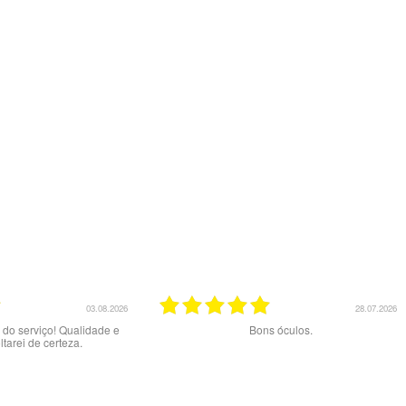
.2026
23.07.2026
Óculos de excelente qualidade aos melhores
Ex
preços