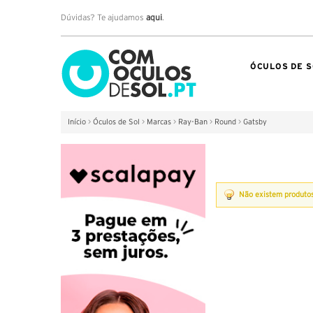
Dúvidas? Te ajudamos
aqui
.
ÓCULOS DE S
Início
>
Óculos de Sol
>
Marcas
>
Ray-Ban
>
Round
>
Gatsby
Não existem produto