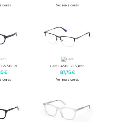
s cores
Ver mais cores
TALHES
VER DETALHES
056-50091
Gant GA50053-53091
35 €
87,75 €
s cores
Ver mais cores
TALHES
VER DETALHES