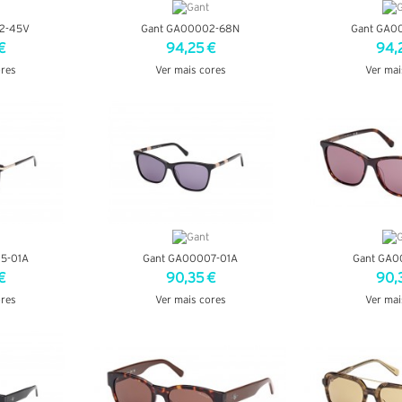
2-45V
Gant GA00002-68N
Gant GA0
€
94,25 €
94,
ores
Ver mais cores
Ver mai
LHES
VER DETALHES
VER DE
5-01A
Gant GA00007-01A
Gant GA0
€
90,35 €
90,
ores
Ver mais cores
Ver mai
LHES
VER DETALHES
VER DE