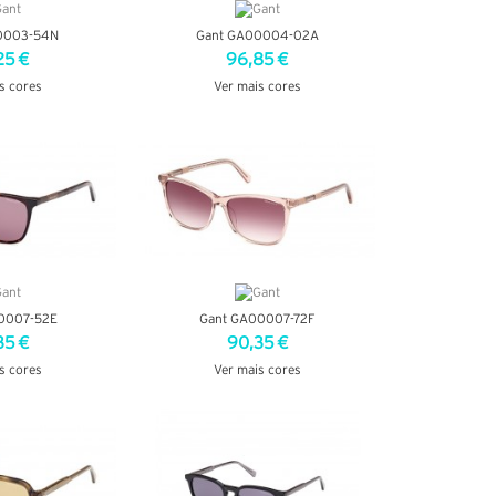
0003-54N
Gant GA00004-02A
25 €
96,85 €
s cores
Ver mais cores
TALHES
VER DETALHES
0007-52E
Gant GA00007-72F
35 €
90,35 €
s cores
Ver mais cores
TALHES
VER DETALHES