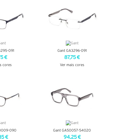
3295-091
Gant GA3296-091
75 €
87,75 €
s cores
Ver mais cores
TALHES
VER DETALHES
0009-090
Gant GA50057-54020
85 €
94,25 €