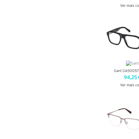
Ver mais c
VER DETA
Gant GA50057
94,25 
Ver mais c
VER DETA