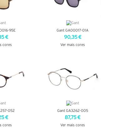
0016-95E
Gant GA00017-01A
35 €
90,35 €
s cores
Ver mais cores
TALHES
VER DETALHES
3257-052
Gant GA3262-005
25 €
87,75 €
s cores
Ver mais cores
TALHES
VER DETALHES