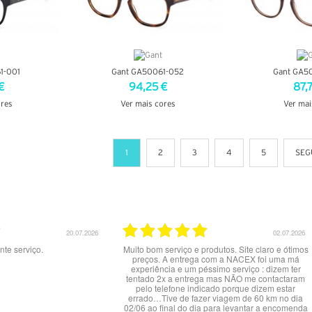
1-001
Gant GA50061-052
Gant GA5
€
94,25 €
87,
ores
Ver mais cores
Ver mai
LHES
VER DETALHES
VER DE
1
2
3
4
5
SEG
20.07.2026
02.07.2026
nte serviço.
Muito bom serviço e produtos. Site claro e ótimos
preços. A entrega com a NACEX foi uma má
experiência e um péssimo serviço : dizem ter
tentado 2x a entrega mas NÃO me contactaram
pelo telefone indicado porque dizem estar
errado…Tive de fazer viagem de 60 km no dia
02/06 ao final do dia para levantar a encomenda