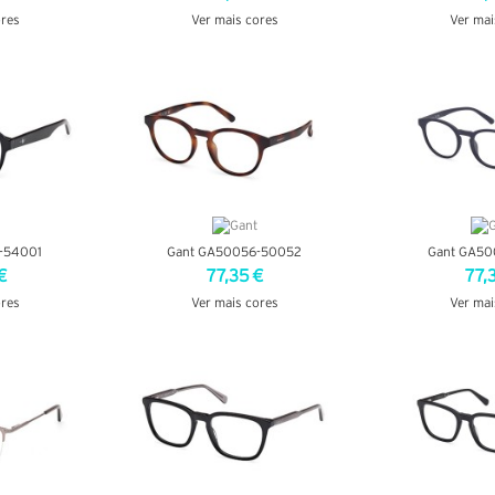
ores
Ver mais cores
Ver mai
LHES
VER DETALHES
VER DE
-54001
Gant GA50056-50052
Gant GA50
€
77,35 €
77,
ores
Ver mais cores
Ver mai
LHES
VER DETALHES
VER DE