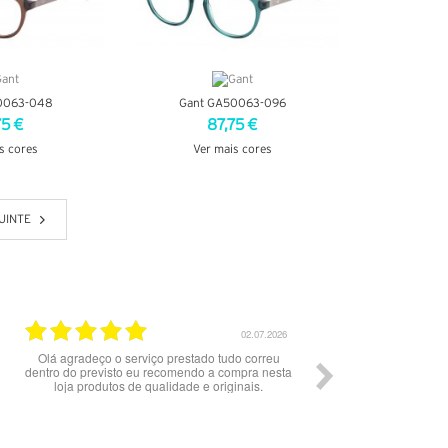
0063-048
Gant GA50063-096
75 €
87,75 €
s cores
Ver mais cores
TALHES
VER DETALHES
UINTE
02.07.2026
Olá agradeço o serviço prestado tudo correu
Serviço c
dentro do previsto eu recomendo a compra nesta
loja produtos de qualidade e originais.