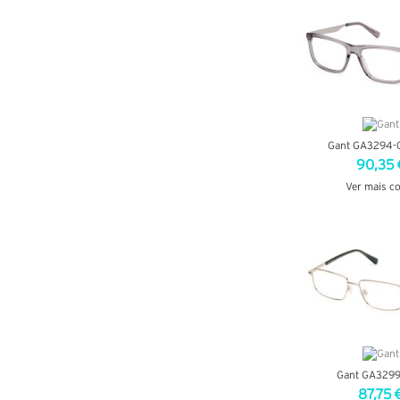
Gant GA3294-
90,35 
Ver mais c
VER DETA
Gant GA329
87,75 