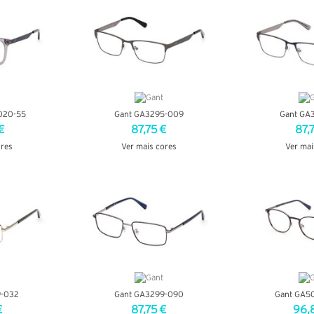
020-55
Gant GA3295-009
Gant GA
€
87,75 €
87,
ores
Ver mais cores
Ver mai
LHES
VER DETALHES
VER DE
9-032
Gant GA3299-090
Gant GA5
€
87,75 €
96,