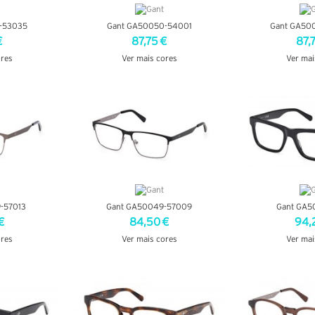
-53035
Gant GA50050-54001
Gant GA50
€
87,75 €
87,
ores
Ver mais cores
Ver mai
LHES
VER DETALHES
VER DE
-57013
Gant GA50049-57009
Gant GA5
€
84,50 €
94,
ores
Ver mais cores
Ver mai
LHES
VER DETALHES
VER DE