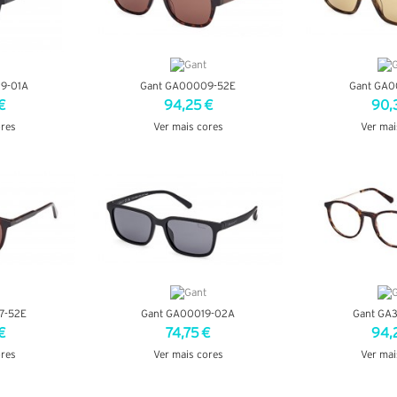
9-01A
Gant GA00009-52E
Gant GA0
€
94,25 €
90,
ores
Ver mais cores
Ver mai
LHES
VER DETALHES
VER DE
7-52E
Gant GA00019-02A
Gant GA
€
74,75 €
94,
ores
Ver mais cores
Ver mai
LHES
VER DETALHES
VER DE