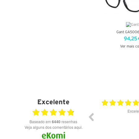
Gant GA5006
94,25 
Ver mais c
VER DETA
Excelente
23.07.2026
Óculos de excelente qualidade aos melhores
Excele
preços
Baseado em
6440
resenhas
Veja alguns dos comentários aqui.