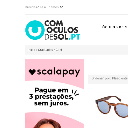
Dúvidas? Te ajudamos
aqui
.
ÓCULOS DE S
Início
>
Graduados
>
Gant
Ordenar por: Plazo ent
Grelha
Lista