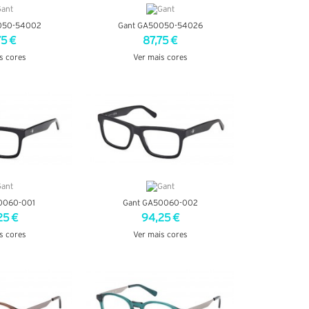
050-54002
Gant GA50050-54026
75 €
87,75 €
s cores
Ver mais cores
TALHES
VER DETALHES
0060-001
Gant GA50060-002
25 €
94,25 €
s cores
Ver mais cores
TALHES
VER DETALHES