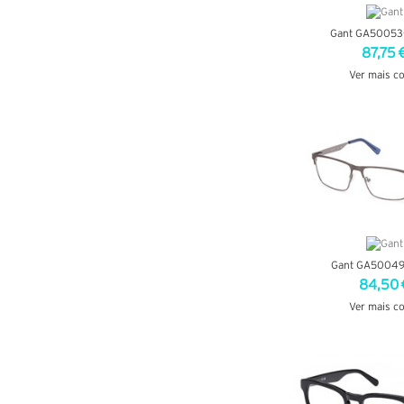
Gant GA50053
87,75 
Ver mais c
VER DETA
Gant GA50049
84,50 
Ver mais c
VER DETA