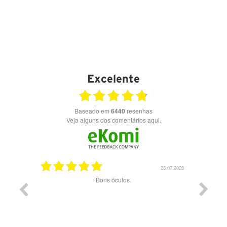
Excelente
Baseado em
6440
resenhas
Veja alguns dos comentários aqui.
03.08.2026
28.07.2026
ade e
Bons óculos.
Óculos d