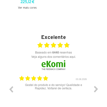
225,12 €
Ver mais cores
VER DETALHES
Excelente
Baseado em
6440
resenhas
Veja alguns dos comentários aqui.
17.06.2026
03.08.2026
Gostei do produto e do serviço! Qualidade e
Rapidez. Voltarei de certeza.