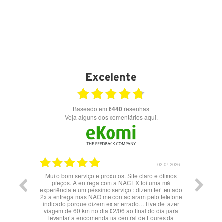
Excelente
Baseado em
6440
resenhas
Veja alguns dos comentários aqui.
20.07.2026
02.07.2026
Muito bom serviço e produtos. Site claro e ótimos
Olá agra
preços. A entrega com a NACEX foi uma má
do pr
experiência e um péssimo serviço : dizem ter tentado
2x a entrega mas NÃO me contactaram pelo telefone
indicado porque dizem estar errado…Tive de fazer
viagem de 60 km no dia 02/06 ao final do dia para
levantar a encomenda na central de Loures da