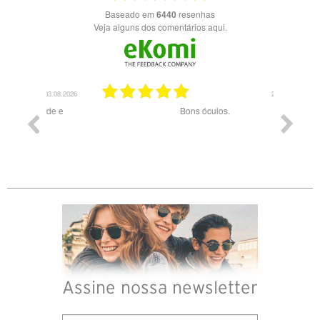
Baseado em
6440
resenhas
Veja alguns dos comentários aqui.
03.08.2026
28.07.2026
ade e
Bons óculos.
Óculos d
Assine nossa newsletter