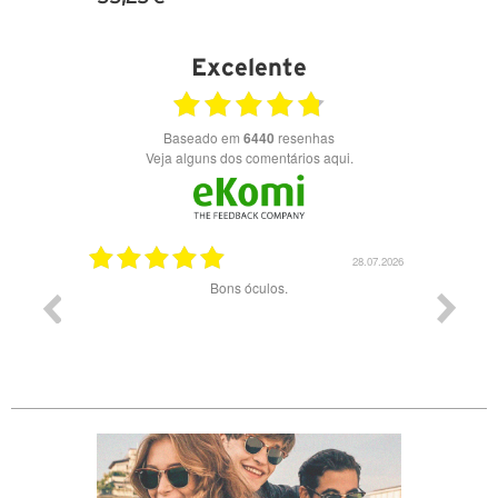
VER DETALHES
Excelente
Baseado em
6440
resenhas
Veja alguns dos comentários aqui.
03.08.2026
28.07.2026
ade e
Bons óculos.
Óculos d