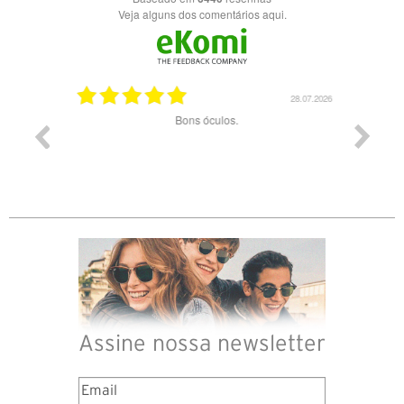
Veja alguns dos comentários aqui.
03.08.2026
28.07.2026
ade e
Bons óculos.
Óculos d
Assine nossa newsletter