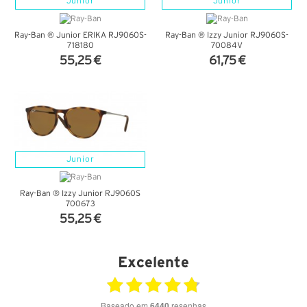
Junior
Junior
Ray-Ban ® Junior ERIKA RJ9060S-
Ray-Ban ® Izzy Junior RJ9060S-
718180
70084V
55,25 €
61,75 €
VER DETALHES
VER DETALHES
Junior
Ray-Ban ® Izzy Junior RJ9060S
700673
55,25 €
VER DETALHES
Excelente
Baseado em
6440
resenhas