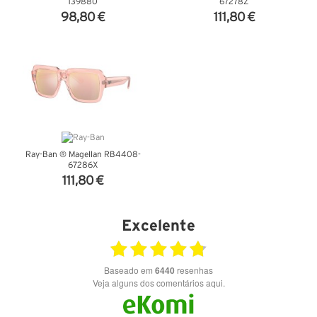
139880
67278Z
98,80 €
111,80 €
VER DETALHES
VER DETALHES
Ray-Ban ® Magellan RB4408-
67286X
111,80 €
VER DETALHES
Excelente
Baseado em
6440
resenhas
Veja alguns dos comentários aqui.