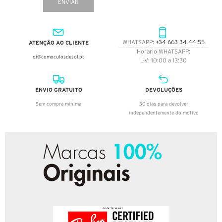
ENVIAR
ATENÇÃO AO CLIENTE
WHATSAPP:
+34 663 34 44 55
Horario WHATSAPP:
oi@comoculosdesol.pt
L-V: 10:00 a 13:30
ENVIO GRATUITO
DEVOLUÇÕES
Sem compra mínima
30 dias para devolver
independentemente do motivo