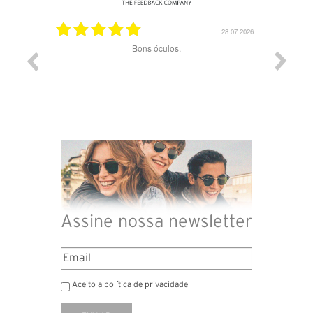
03.08.2026
28.07.2026
ade e
Bons óculos.
Óculos d
Assine nossa newsletter
Aceito a política de privacidade