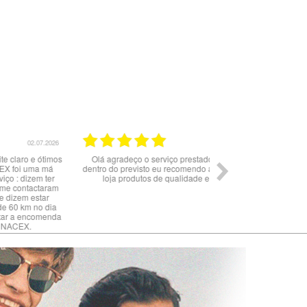
02.07.2026
Olá agradeço o serviço prestado tudo correu
Serviço c
dentro do previsto eu recomendo a compra nesta
loja produtos de qualidade e originais.