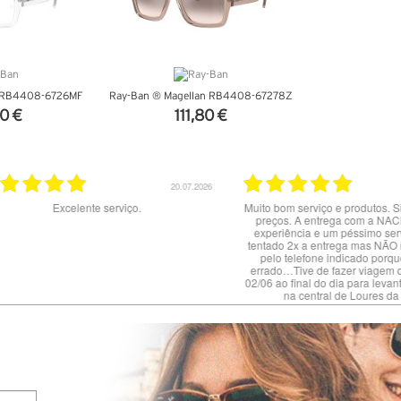
n RB4408-6726MF
Ray-Ban ® Magellan RB4408-67278Z
0 €
111,80 €
ALHES
VER DETALHES
20.07.2026
02.07.2026
nte serviço.
Muito bom serviço e produtos. Site claro e ótimos
preços. A entrega com a NACEX foi uma má
experiência e um péssimo serviço : dizem ter
tentado 2x a entrega mas NÃO me contactaram
pelo telefone indicado porque dizem estar
errado…Tive de fazer viagem de 60 km no dia
02/06 ao final do dia para levantar a encomenda
na central de Loures da NACEX.