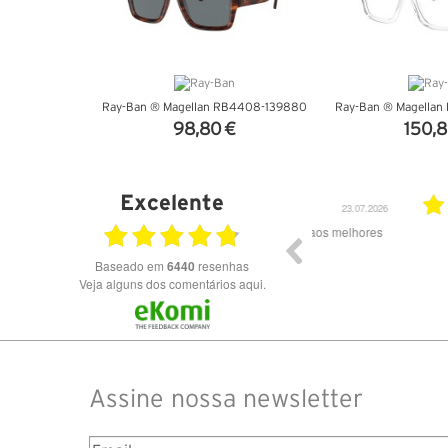
Ray-Ban ® Magellan RB4408-139880
Ray-Ban ® Magella
98,80 €
150,8
VER DETALHES
VER DET
Excelente
23.07.2026
Óculos de excelente qualidade aos melhores
Excele
preços
Baseado em
6440
resenhas
Veja alguns dos comentários aqui.
Assine nossa newsletter