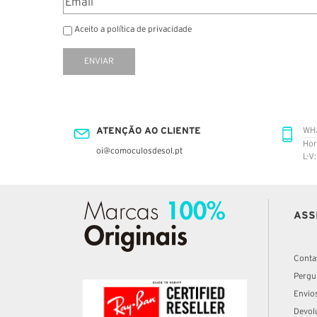
Aceito a política de privacidade
ENVIAR
ATENÇÃO AO CLIENTE
WH
Hor
oi@comoculosdesol.pt
L-V
ASS
Conta
Pergu
Envio
Devol