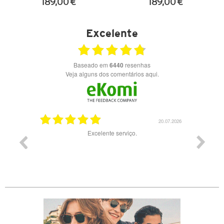
189,00 €
189,00 €
VER DETALHES
VER DETALHES
Excelente
Baseado em
6440
resenhas
Veja alguns dos comentários aqui.
23.07.2026
20.07.2026
es preços
Excelente serviço.
Muito b
preç
experiênc
2x a ent
indicad
viagem 
levan