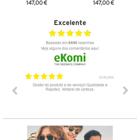
147,00 €
147,00 €
VER DETALHES
VER DETALHES
Excelente
Baseado em
6440
resenhas
Veja alguns dos comentários aqui.
17.06.2026
03.08.2026
Gostei do produto e do serviço! Qualidade e
Rapidez. Voltarei de certeza.