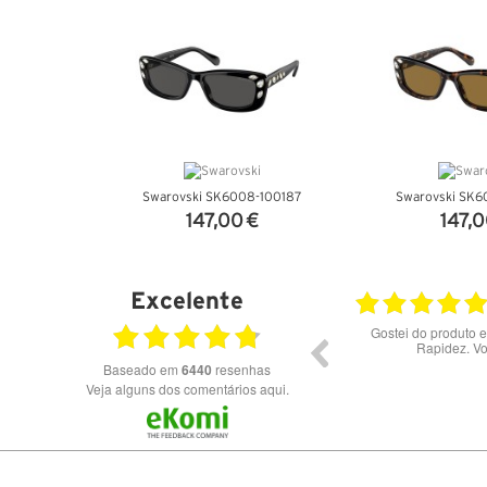
Swarovski SK6008-100187
Swarovski SK6
147,00 €
147,0
VER DETALHES
VER DET
Excelente
23.07.2026
Óculos de excelente qualidade aos melhores
Excele
preços
Baseado em
6440
resenhas
Veja alguns dos comentários aqui.