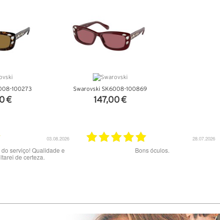
008-100273
Swarovski SK6008-100869
0 €
147,00 €
ALHES
VER DETALHES
20.07.2026
02.07.2026
nte serviço.
Muito bom serviço e produtos. Site claro e ótimos
preços. A entrega com a NACEX foi uma má
experiência e um péssimo serviço : dizem ter
tentado 2x a entrega mas NÃO me contactaram
pelo telefone indicado porque dizem estar
errado…Tive de fazer viagem de 60 km no dia
02/06 ao final do dia para levantar a encomenda
na central de Loures da NACEX.