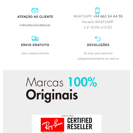
ATENÇÃO AO CLIENTE
WHATSAPP:
+34 663 34 44 55
Horario WHATSAPP:
oi@comoculosdesol.pt
L-V: 10:00 a 13:30
ENVIO GRATUITO
DEVOLUÇÕES
Sem compra mínima
30 dias para devolver
independentemente do motivo