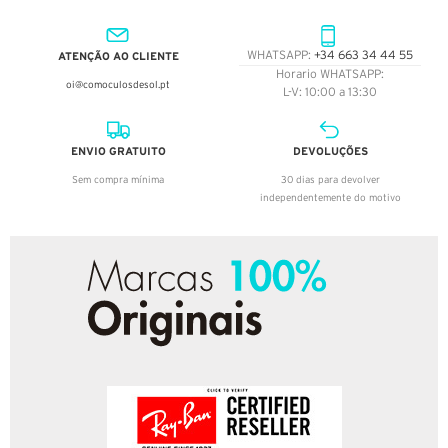
ATENÇÃO AO CLIENTE
WHATSAPP:
+34 663 34 44 55
Horario WHATSAPP:
oi@comoculosdesol.pt
L-V: 10:00 a 13:30
ENVIO GRATUITO
DEVOLUÇÕES
Sem compra mínima
30 dias para devolver
independentemente do motivo