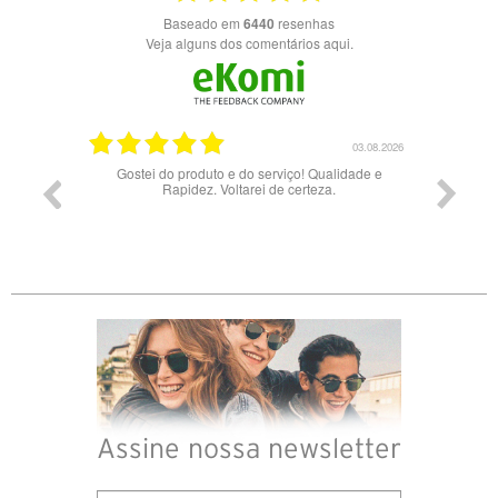
Baseado em
6440
resenhas
Veja alguns dos comentários aqui.
03.08.2026
uto e do serviço! Qualidade e
Bons óculos.
z. Voltarei de certeza.
Assine nossa newsletter