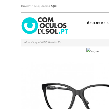
Dúvidas? Te ajudamos
aqui
.
ÓCULOS DE S
Início
>
Vogue VO5518-W44-53