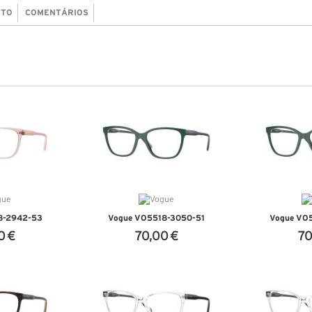
UTO
COMENTÁRIOS
8-2942-53
Vogue VO5518-3050-51
Vogue VO
0 €
70,00 €
70
ALHES
VER DETALHES
VER 