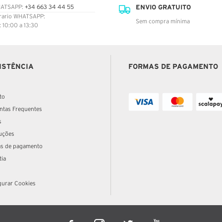
ENVIO GRATUITO
ATSAPP:
+34 663 34 44 55
rario WHATSAPP:
Sem compra mínima
: 10:00 a 13:30
ISTÊNCIA
FORMAS DE PAGAMENTO
to
ntas Frequentes
s
uções
s de pagamento
tia
gurar Cookies