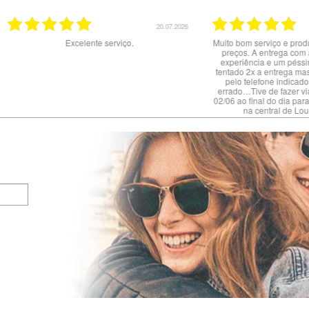
20.07.2026
02.07.2026
nte serviço.
Muito bom serviço e produtos. Site claro e ótimos
preços. A entrega com a NACEX foi uma má
experiência e um péssimo serviço : dizem ter
tentado 2x a entrega mas NÃO me contactaram
pelo telefone indicado porque dizem estar
errado…Tive de fazer viagem de 60 km no dia
02/06 ao final do dia para levantar a encomenda
na central de Loures da NACEX.