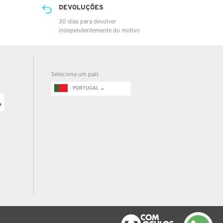
DEVOLUÇÕES
30 dias para devolver
independentemente do motivo
Seleciona um país
PORTUGAL