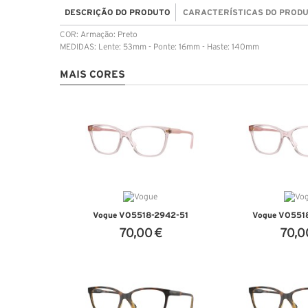
DESCRIÇÃO DO PRODUTO
CARACTERÍSTICAS DO PROD
COR: Armação: Preto
MEDIDAS: Lente: 53mm - Ponte: 16mm - Haste: 140mm
MAIS CORES
Vogue VO5518-2942-51
Vogue VO551
70,00 €
70,0
VER DETALHES
VER DET