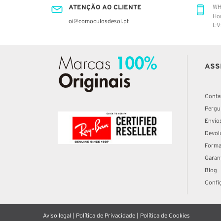
ATENÇÃO AO CLIENTE
WH
Ho
oi@comoculosdesol.pt
L-V
ASS
Conta
Pergu
Envio
Devol
Forma
Garan
Blog
Confi
Aviso legal
|
Política de Privacidade
|
Política de Cookies