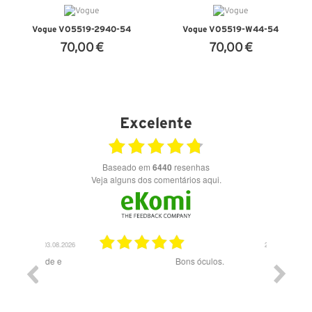
Vogue VO5519-2940-54
Vogue VO5519-W44-54
70,00 €
70,00 €
VER DETALHES
VER DETALHES
Excelente
Baseado em
6440
resenhas
Veja alguns dos comentários aqui.
03.08.2026
28.07.2026
ade e
Bons óculos.
Óculos d