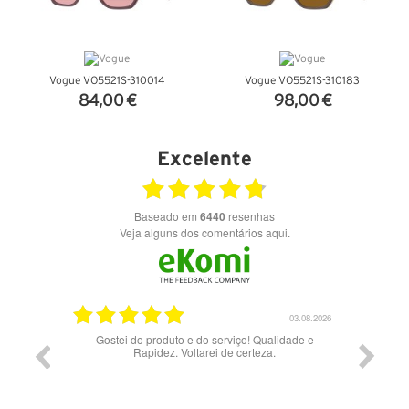
Vogue VO5521S-310014
Vogue VO5521S-310183
84,00 €
98,00 €
VER DETALHES
VER DETALHES
Excelente
Baseado em
6440
resenhas
Veja alguns dos comentários aqui.
17.06.2026
03.08.2026
Gostei do produto e do serviço! Qualidade e
Rapidez. Voltarei de certeza.