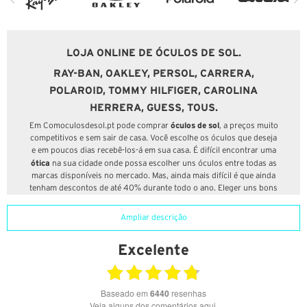
LOJA ONLINE DE ÓCULOS DE SOL.
RAY-BAN, OAKLEY, PERSOL, CARRERA,
POLAROID, TOMMY HILFIGER, CAROLINA
HERRERA, GUESS, TOUS.
óculos de sol
Em Comoculosdesol.pt pode comprar
, a preços muito
competitivos e sem sair de casa. Você escolhe os óculos que deseja
e em poucos dias recebê-los-á em sua casa. É difícil encontrar uma
ótica
na sua cidade onde possa escolher uns óculos entre todas as
marcas disponíveis no mercado. Mas, ainda mais difícil é que ainda
tenham descontos de até 40% durante todo o ano. Eleger uns bons
óculos requere a ajuda de profissionais. Em Comoculosdesol.pt
ajudamos-lhe a escolher a lente que mais se adapta a si sem deixar
Ampliar descrição
de lado a moda e tendências. Na nossa loja online de óculos de sol
encontrará as melhores marcas e novidades de temporada aos
Excelente
melhores preços; ao mesmo tempo que poderá ter aconselhamento
personalizado através de uma equipa de profissionais óticos que
trabalham na nossa loja física.
Baseado em
6440
resenhas
Em Comoculosdesol.pt temos uma vasta gama de marcas e ofertas
Veja alguns dos comentários aqui.