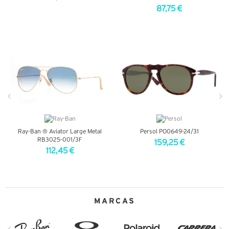
87,75 €
VER DETALHES
VER DETALHES
Ray-Ban ® Aviator Large Metal
Persol PO0649-24/31
RB3025-001/3F
159,25 €
112,45 €
VER DETALHES
VER DETALHES
MARCAS