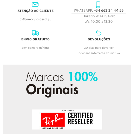
ATENÇÃO AO CLIENTE
WHATSAPP:
+34 663 34 44 55
Horario WHATSAPP:
oi@comoculosdesol.pt
L-V: 10:00 a 13:30
ENVIO GRATUITO
DEVOLUÇÕES
Sem compra mínima
30 dias para devolver
independentemente do motivo