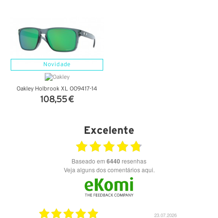
VER DETALHES
VER DETALHES
Novidade
Oakley Holbrook XL OO9417-14
108,55 €
VER DETALHES
Excelente
Baseado em
6440
resenhas
Veja alguns dos comentários aqui.
28.07.2026
23.07.2026