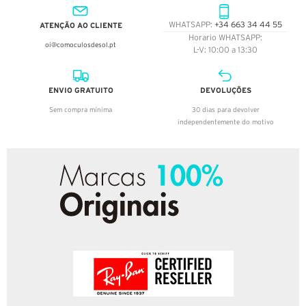
ATENÇÃO AO CLIENTE
WHATSAPP:
+34 663 34 44 55
Horario WHATSAPP:
oi@comoculosdesol.pt
L-V: 10:00 a 13:30
ENVIO GRATUITO
DEVOLUÇÕES
Sem compra mínima
30 dias para devolver
independentemente do motivo