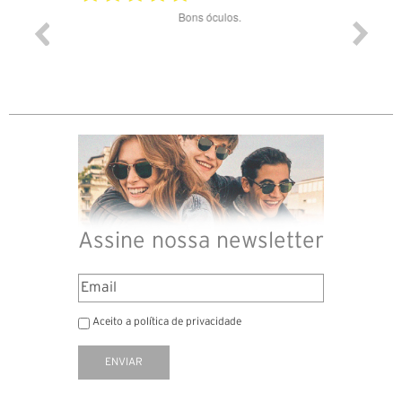
ade e
Bons óculos.
Óculos d
Assine nossa newsletter
Aceito a política de privacidade
ENVIAR