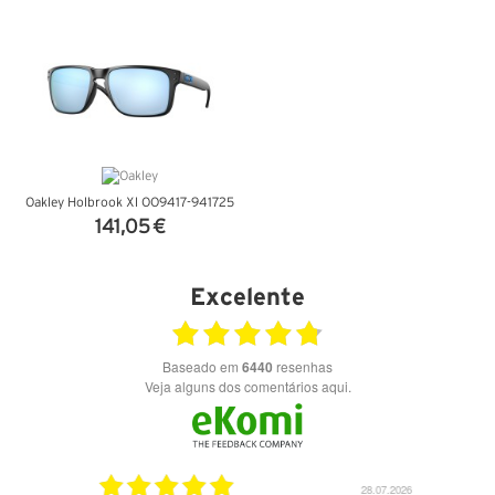
VER DETALHES
VER DETALHES
Oakley Holbrook Xl OO9417-941725
141,05 €
VER DETALHES
Excelente
Baseado em
6440
resenhas
Veja alguns dos comentários aqui.
03.08.2026
28.07.2026