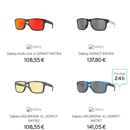
VER DETALHES
VER DETALHES
Oakley Holbrook xl OO9417-941704
Oakley OO9417-941743
108,55 €
137,80 €
VER DETALHES
VER DETALHES
Oakley HOLBROOK XL OO9417-
Oakley HOLBROOK XL OO9417-
941742
941747
108,55 €
141,05 €