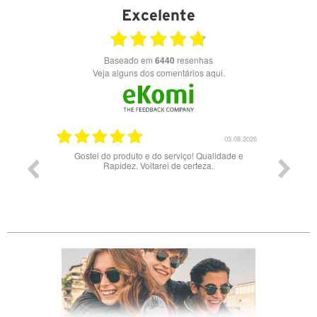
Excelente
Baseado em
6440
resenhas
Veja alguns dos comentários aqui.
03.08.2026
28.07.2026
ade e
Bons óculos.
Óculos d