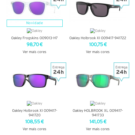
Novidade
Oakley Frogskins OO9013-H7
Oakley Holbrook Xl OO9417-941722
98,70 €
100,75 €
Ver mais cores
Ver mais cores
VER DETALHES
VER DETALHES
Oakley Holbrook Xl OO9417-
Oakley HOLBROOK XL OO9417-
941720
941733
108,55 €
141,05 €
Ver mais cores
Ver mais cores