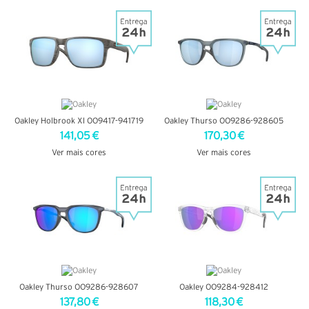
VER DETALHES
VER DETALHES
Oakley Holbrook Xl OO9417-941719
Oakley Thurso OO9286-928605
141,05 €
170,30 €
Ver mais cores
Ver mais cores
VER DETALHES
VER DETALHES
Oakley Thurso OO9286-928607
Oakley OO9284-928412
137,80 €
118,30 €