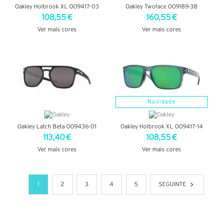
Oakley Holbrook XL OO9417-03
Oakley Twoface OO9189-38
108,55 €
160,55 €
Ver mais cores
Ver mais cores
VER DETALHES
VER DETALHES
Novidade
Oakley Latch Beta OO9436-01
Oakley Holbrook XL OO9417-14
113,40 €
108,55 €
Ver mais cores
Ver mais cores
VER DETALHES
VER DETALHES
1
2
3
4
5
SEGUINTE