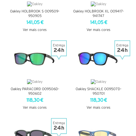
Oakley HOLBROOK S OO9509-
Oakley HOLBROOK XL OO9417-
950905
941747
141,05 €
141,05 €
Ver mais cores
Ver mais cores
VER DETALHES
VER DETALHES
Oakley PARACORD OO9506D-
Oakley SHACKLE OO9507D-
950602
950701
118,30 €
118,30 €
Ver mais cores
Ver mais cores
VER DETALHES
VER DETALHES