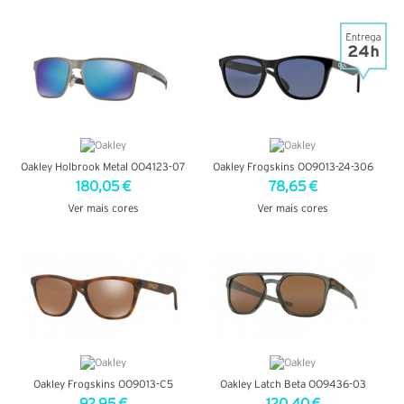
VER DETALHES
VER DETALHES
Oakley Holbrook Metal OO4123-07
Oakley Frogskins OO9013-24-306
180,05 €
78,65 €
Ver mais cores
Ver mais cores
VER DETALHES
VER DETALHES
Oakley Frogskins OO9013-C5
Oakley Latch Beta OO9436-03