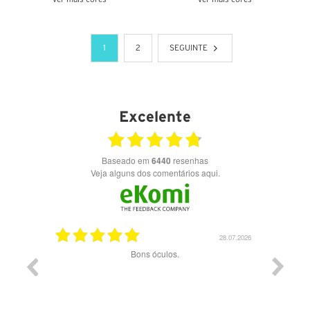
VER DETALHES
VER DETALHES
1
2
SEGUINTE
Excelente
Baseado em
6440
resenhas
Veja alguns dos comentários aqui.
03.08.2026
28.07.2026
ade e
Bons óculos.
Óculos d