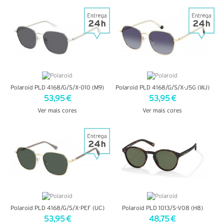
VER DETALHES
VER DETALHES
Polaroid PLD 4168/G/S/X-010 (M9)
Polaroid PLD 4168/G/S/X-J5G (WJ)
53,95 €
53,95 €
Ver mais cores
Ver mais cores
VER DETALHES
VER DETALHES
Polaroid PLD 4168/G/S/X-PEF (UC)
Polaroid PLD 1013/S-V08 (H8)
53,95 €
48,75 €