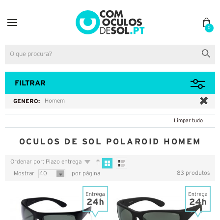
0
FILTRAR
GENERO:
Homem
Limpar tudo
OCULOS DE SOL POLAROID HOMEM
Ordenar por: Plazo entrega
83 produtos
Mostrar
40
por página