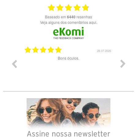
Baseado em
6440
resenhas
Veja alguns dos comentários aqui.
03.08.2026
28.07.2026
ade e
Bons óculos.
Óculos d
Assine nossa newsletter