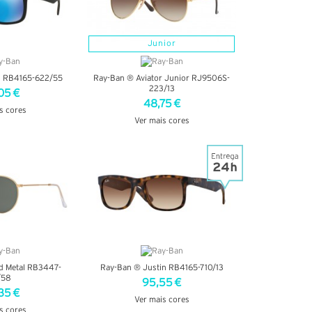
Junior
n RB4165-622/55
Ray-Ban ® Aviator Junior RJ9506S-
223/13
05 €
48,75 €
s cores
Ver mais cores
TALHES
VER DETALHES
d Metal RB3447-
Ray-Ban ® Justin RB4165-710/13
/58
95,55 €
35 €
Ver mais cores
s cores