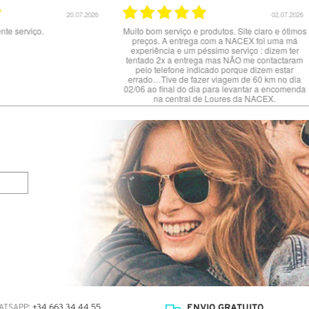
20.07.2026
02.07.2026
nte serviço.
Muito bom serviço e produtos. Site claro e ótimos
preços. A entrega com a NACEX foi uma má
experiência e um péssimo serviço : dizem ter
tentado 2x a entrega mas NÃO me contactaram
pelo telefone indicado porque dizem estar
errado…Tive de fazer viagem de 60 km no dia
02/06 ao final do dia para levantar a encomenda
na central de Loures da NACEX.
ENVIO GRATUITO
ATSAPP:
+34 663 34 44 55