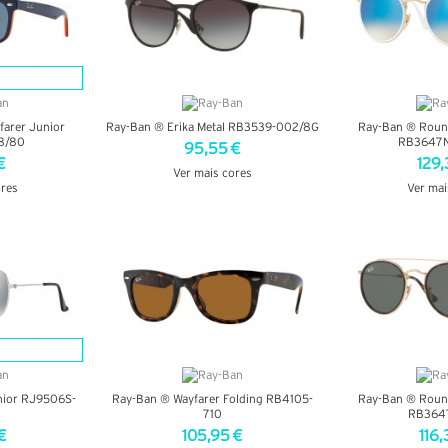
arer Junior
Ray-Ban ® Erika Metal RB3539-002/8G
Ray-Ban ® Roun
8/80
RB3647N
95,55 €
€
129,
Ver mais cores
ores
Ver mai
VER DETALHES
LHES
VER DE
nior RJ9506S-
Ray-Ban ® Wayfarer Folding RB4105-
Ray-Ban ® Roun
710
RB364
€
105,95 €
116,