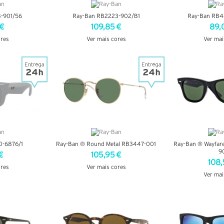
8-901/56
Ray-Ban RB2223-902/B1
Ray-Ban RB
 €
109,85 €
89,
ores
Ver mais cores
Ver mai
LHES
VER DETALHES
VER DE
0-6876/1
Ray-Ban ® Round Metal RB3447-001
Ray-Ban ® Wayfare
9
€
105,95 €
108,
ores
Ver mais cores
Ver mai
LHES
VER DETALHES
VER DE