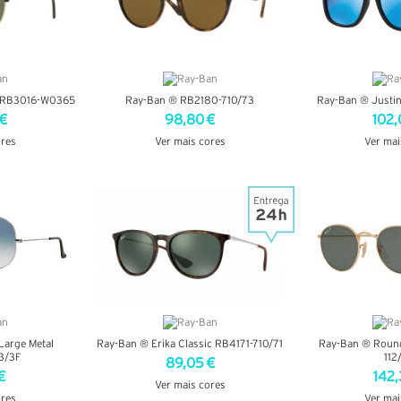
r RB3016-W0365
Ray-Ban ® RB2180-710/73
Ray-Ban ® Justi
 €
98,80 €
102,
ores
Ver mais cores
Ver mai
LHES
VER DETALHES
VER DE
Large Metal
Ray-Ban ® Erika Classic RB4171-710/71
Ray-Ban ® Roun
3/3F
112
89,05 €
€
142,
Ver mais cores
ores
Ver mai