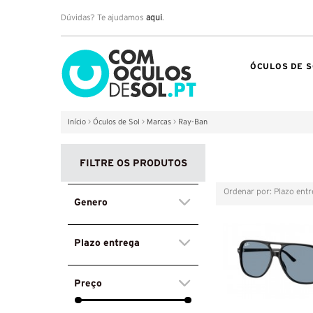
Dúvidas? Te ajudamos
aqui
.
ÓCULOS DE S
Início
>
Óculos de Sol
>
Marcas
>
Ray-Ban
FILTRE OS PRODUTOS
Ordenar por: Plazo ent
Grelha
Lista
Genero
Plazo entrega
Preço