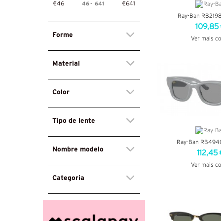
46
-
641
€46
€641
Ray-Ban RB219
109,85
Forme
Ver mais c
VER DETA
Material
Color
Tipo de lente
Ray-Ban RB494
Nombre modelo
112,45 
Ver mais c
Categoria
VER DETA