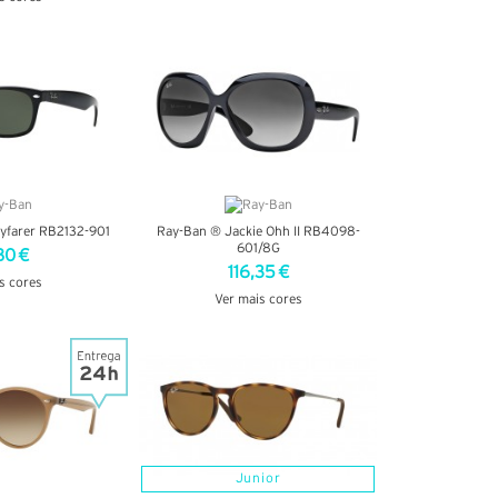
VER DETALHES
TALHES
yfarer RB2132-901
Ray-Ban ® Jackie Ohh II RB4098-
601/8G
80 €
116,35 €
s cores
Ver mais cores
TALHES
VER DETALHES
Junior