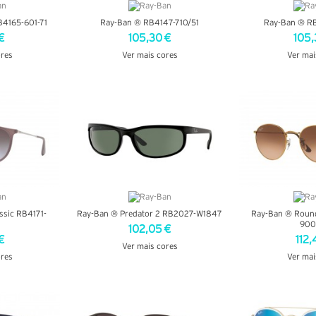
B4165-601-71
Ray-Ban ® RB4147-710/51
Ray-Ban ® R
€
105,30 €
105,
ores
Ver mais cores
Ver mai
LHES
VER DETALHES
VER DE
ssic RB4171-
Ray-Ban ® Predator 2 RB2027-W1847
Ray-Ban ® Roun
8
900
102,05 €
€
112,
Ver mais cores
ores
Ver mai
VER DETALHES
LHES
VER DE