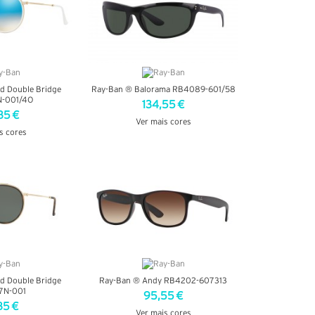
d Double Bridge
Ray-Ban ® Balorama RB4089-601/58
-001/4O
134,55 €
35 €
Ver mais cores
s cores
VER DETALHES
TALHES
d Double Bridge
Ray-Ban ® Andy RB4202-607313
7N-001
95,55 €
35 €
Ver mais cores