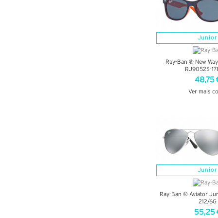
Junior
Ray-Ban ® New Wayf
RJ9052S-17
48,75 
Ver mais c
VER DETA
Junior
Ray-Ban ® Aviator Ju
212/6G
55,25 