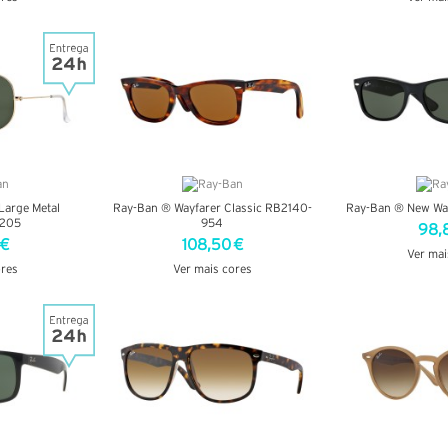
VER DETALHES
LHES
VER DE
Large Metal
Ray-Ban ® Wayfarer Classic RB2140-
Ray-Ban ® New Wa
205
954
98,
 €
108,50 €
Ver mai
ores
Ver mais cores
VER DE
LHES
VER DETALHES