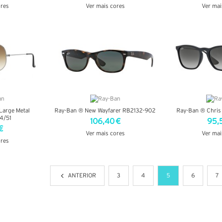
ores
Ver mais cores
Ver mai
LHES
VER DETALHES
VER DE
Large Metal
Ray-Ban ® New Wayfarer RB2132-902
Ray-Ban ® Chri
4/51
106,40 €
95,
€
Ver mais cores
Ver mai
ores
VER DETALHES
VER DE
LHES
ANTERIOR
3
4
5
6
7