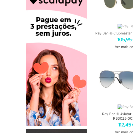
Ray-Ban ® Clubmaste
105,95
Ver mais c
VER DETA
Ray-Ban ® Aviator 
RB3025-00
112,45 
Ver mais c