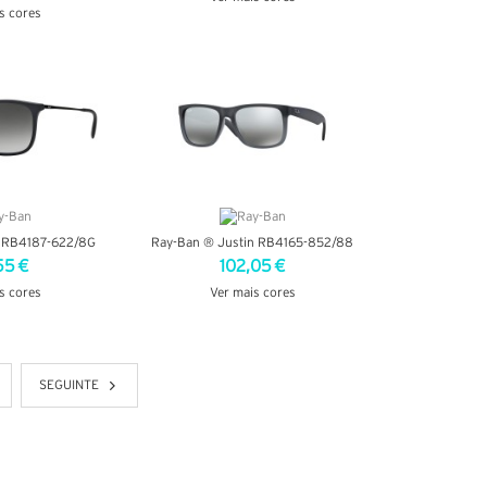
s cores
VER DETALHES
TALHES
s RB4187-622/8G
Ray-Ban ® Justin RB4165-852/88
55 €
102,05 €
s cores
Ver mais cores
TALHES
VER DETALHES
SEGUINTE