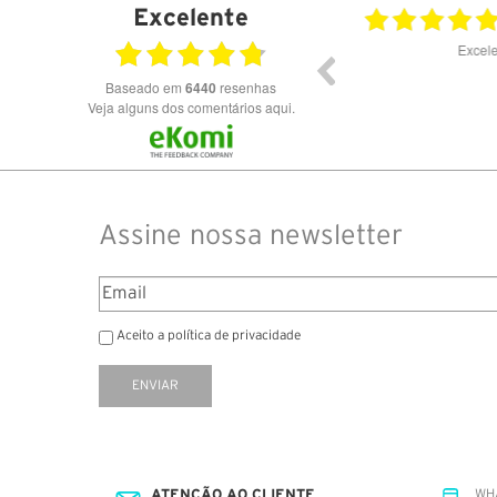
Excelente
23.07.2026
Óculos de excelente qualidade aos melhores
Excele
preços
Baseado em
6440
resenhas
Veja alguns dos comentários aqui.
Assine nossa newsletter
Aceito a política de privacidade
ENVIAR
ATENÇÃO AO CLIENTE
WH