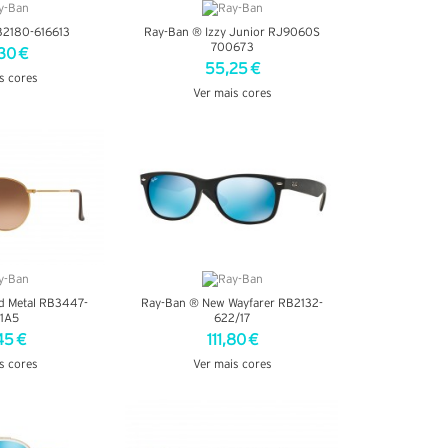
B2180-616613
Ray-Ban ® Izzy Junior RJ9060S
700673
30 €
55,25 €
s cores
Ver mais cores
TALHES
VER DETALHES
d Metal RB3447-
Ray-Ban ® New Wayfarer RB2132-
1A5
622/17
45 €
111,80 €
s cores
Ver mais cores
TALHES
VER DETALHES