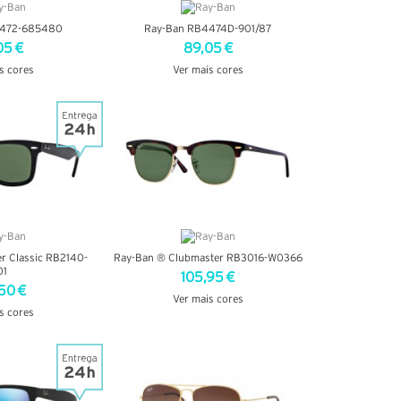
4472-685480
Ray-Ban RB4474D-901/87
05 €
89,05 €
s cores
Ver mais cores
TALHES
VER DETALHES
r Classic RB2140-
Ray-Ban ® Clubmaster RB3016-W0366
01
105,95 €
50 €
Ver mais cores
s cores
VER DETALHES
TALHES