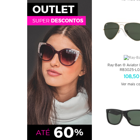
VER DETA
Ray-Ban ® Aviator 
RB3025-L0
108,50
Ver mais c
VER DETA