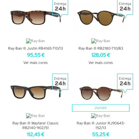
Ray-Ban ® Justin RB4165-710/13
Ray-Ban ® RB2180-710/83
95,55 €
128,05 €
Ver mais cores
Ver mais cores
VER DETALHES
VER DETALHES
Junior
Ray-Ban ® Wayfarer Classic
Ray-Ban ® Junior RJ9064S-
RB2140-902/51
152/13
112,45 €
55,25 €