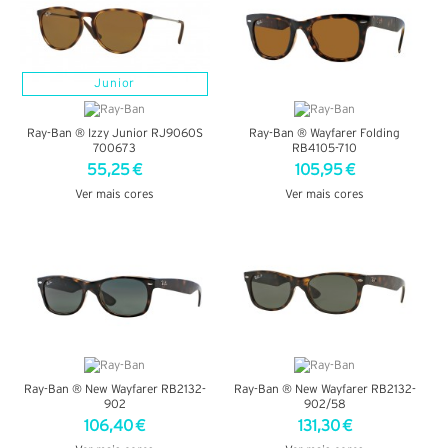
Junior
Ray-Ban ® Izzy Junior RJ9060S
Ray-Ban ® Wayfarer Folding
700673
RB4105-710
55,25 €
105,95 €
Ver mais cores
Ver mais cores
VER DETALHES
VER DETALHES
Ray-Ban ® New Wayfarer RB2132-
Ray-Ban ® New Wayfarer RB2132-
902
902/58
106,40 €
131,30 €