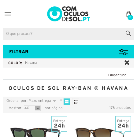
0
FILTRAR
COLOR:
Havana
Limpar tudo
OCULOS DE SOL RAY-BAN ® HAVANA
Ordenar por: Plazo entrega
176 produtos
Mostrar
40
por página