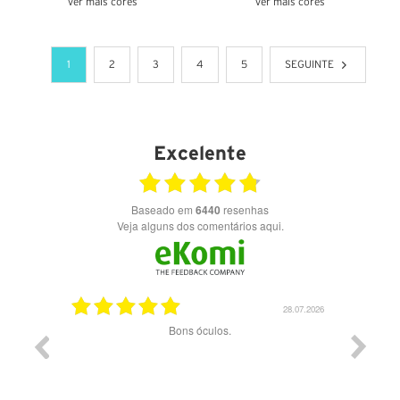
Ver mais cores
Ver mais cores
VER DETALHES
VER DETALHES
1
2
3
4
5
SEGUINTE
Excelente
Baseado em
6440
resenhas
Veja alguns dos comentários aqui.
03.08.2026
28.07.2026
ade e
Bons óculos.
Óculos d