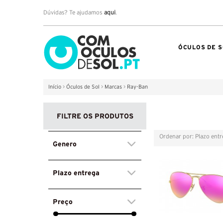
Dúvidas? Te ajudamos
aqui
.
ÓCULOS DE S
Início
>
Óculos de Sol
>
Marcas
>
Ray-Ban
FILTRE OS PRODUTOS
Ordenar por: Plazo ent
Grelha
Lista
Genero
Plazo entrega
Preço