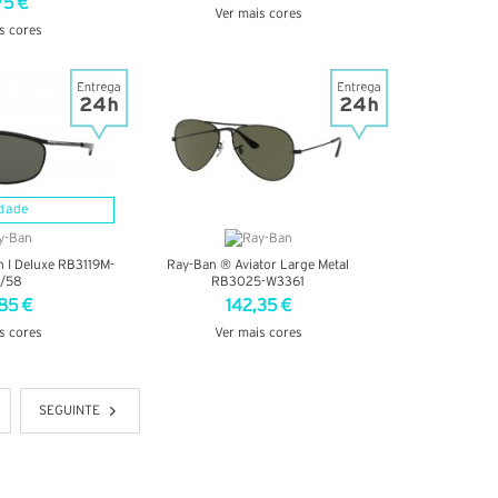
75 €
Ver mais cores
s cores
VER DETALHES
TALHES
dade
 I Deluxe RB3119M-
Ray-Ban ® Aviator Large Metal
/58
RB3025-W3361
85 €
142,35 €
s cores
Ver mais cores
TALHES
VER DETALHES
SEGUINTE