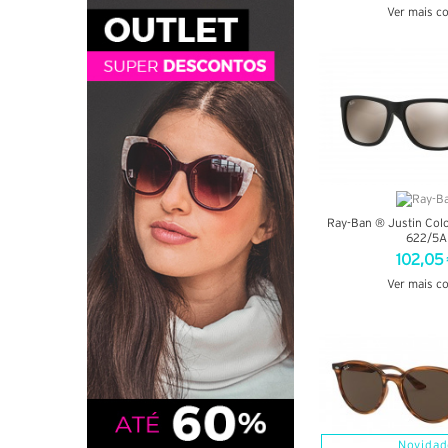
Ver mais c
VER DETA
Ray-Ban ® Justin Col
622/5A
102,05
Ver mais c
VER DETA
Novidad