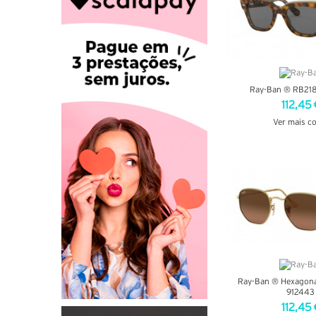
Ray-Ban ® RB218
112,45 
Ver mais c
VER DETA
Ray-Ban ® Hexagon
912443
112,45 