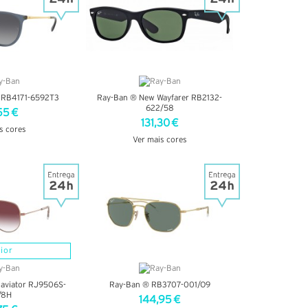
a RB4171-6592T3
Ray-Ban ® New Wayfarer RB2132-
622/58
55 €
131,30 €
s cores
Ver mais cores
TALHES
VER DETALHES
ior
 aviator RJ9506S-
Ray-Ban ® RB3707-001/O9
/8H
144,95 €