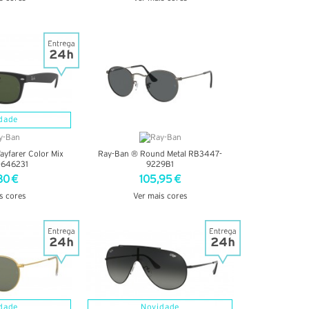
TALHES
VER DETALHES
dade
yfarer Color Mix
Ray-Ban ® Round Metal RB3447-
-646231
9229B1
80 €
105,95 €
s cores
Ver mais cores
TALHES
VER DETALHES
dade
Novidade