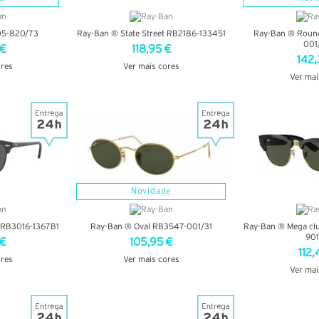
05-820/73
Ray-Ban ® State Street RB2186-133451
Ray-Ban ® Roun
001
 €
118,95 €
142,
ores
Ver mais cores
Ver mai
LHES
VER DETALHES
VER DE
Novidade
 RB3016-1367B1
Ray-Ban ® Oval RB3547-001/31
Ray-Ban ® Mega cl
901
 €
105,95 €
112,
ores
Ver mais cores
Ver mai
LHES
VER DETALHES
VER DE