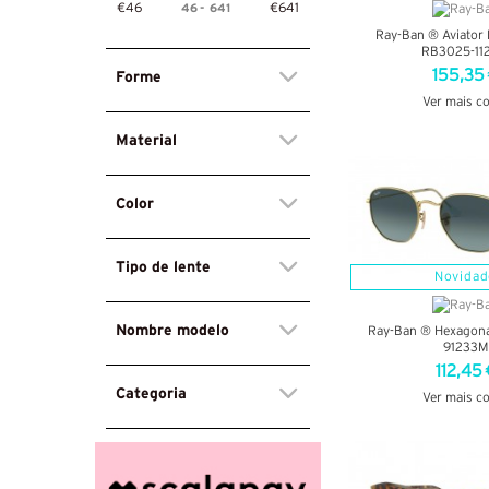
46
-
641
€46
€641
Ray-Ban ® Aviator 
RB3025-112
155,35
Forme
Ver mais c
VER DETA
Material
Color
Tipo de lente
Novidad
Nombre modelo
Ray-Ban ® Hexagon
91233M
112,45 
Categoria
Ver mais c
VER DETA