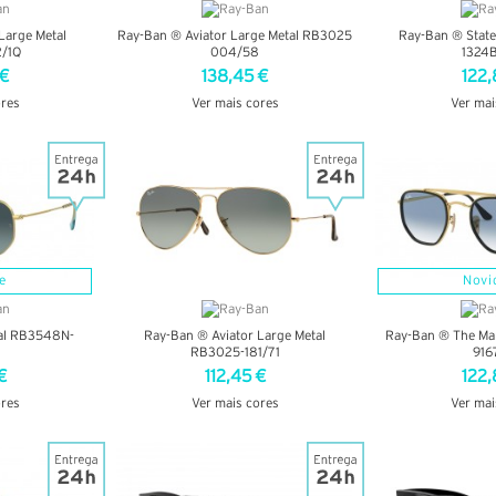
Large Metal
Ray-Ban ® Aviator Large Metal RB3025
Ray-Ban ® State
/1Q
004/58
1324
 €
138,45 €
122,
ores
Ver mais cores
Ver mai
LHES
VER DETALHES
VER DE
e
Novi
al RB3548N-
Ray-Ban ® Aviator Large Metal
Ray-Ban ® The Ma
RB3025-181/71
916
€
112,45 €
122,
ores
Ver mais cores
Ver mai
LHES
VER DETALHES
VER DE