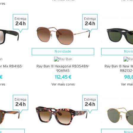
ores
VER DETALHES
VER DE
LHES
Novidade
Novi
or Mix RB4165-
Ray-Ban ® Hexagonal RB3548N-
Ray-Ban ® New Wa
9069A5
RB2132
 €
112,45 €
98,
ores
Ver mais cores
Ver mai
LHES
VER DETALHES
VER DE
e
Novi