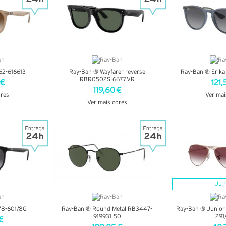
62-616613
Ray-Ban ® Wayfarer reverse
Ray-Ban ® Erik
RBR0502S-6677VR
 €
121,
119,60 €
ores
Ver mai
Ver mais cores
LHES
VER DE
VER DETALHES
Jun
78-601/8G
Ray-Ban ® Round Metal RB3447-
Ray-Ban ® Junior
919931-50
291
€