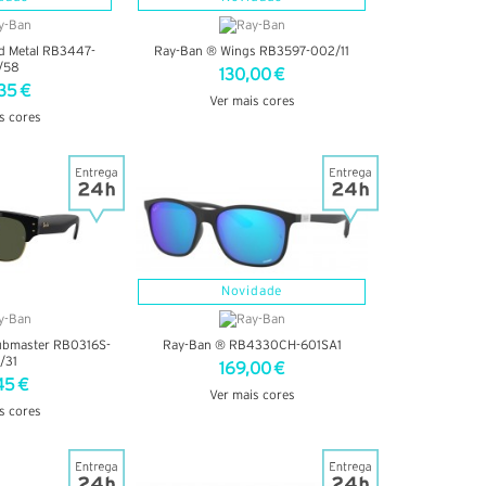
d Metal RB3447-
Ray-Ban ® Wings RB3597-002/11
/58
130,00 €
35 €
Ver mais cores
s cores
VER DETALHES
TALHES
Novidade
ubmaster RB0316S-
Ray-Ban ® RB4330CH-601SA1
/31
169,00 €
45 €
Ver mais cores
s cores
VER DETALHES
TALHES