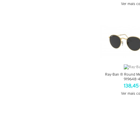
Ver mais c
VER DETA
Ray-Ban ® Round Me
919648-
138,45
Ver mais c
VER DETA