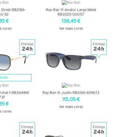
 Street RB2186-
Ray-Ban ® Aviator Large Metal
BG-52
RB3025-001/57
85 €
138,45 €
s cores
Ver mais cores
TALHES
VER DETALHES
dade
rshal II RB3648M-
Ray-Ban ® Justin RB4165-6596T3
73F
115,05 €
85 €
Ver mais cores
s cores
VER DETALHES
TALHES