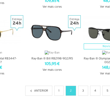
109,85 €
48,
ores
Ver mais cores
Ver mai
LHES
VER DETALHES
VER DE
Novi
tal RB3447-
Ray-Ban ® Bill RB2198-902/R5
Ray-Ban ® Olympian
47
002
105,95 €
 €
148,
Ver mais cores
ores
Ver mai
VER DETALHES
LHES
VER DE
ANTERIOR
1
2
3
4
5