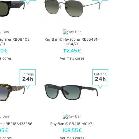
ayfarer RB0840S-
Ray-Ban ® Hexagonal RB3548N-
/31
004/71
10 €
112,45 €
s cores
Ver mais cores
TALHES
VER DETALHES
reet RB2186-133286
Ray-Ban ® RB4181-601/71
95 €
108,55 €
s cores
Ver mais cores