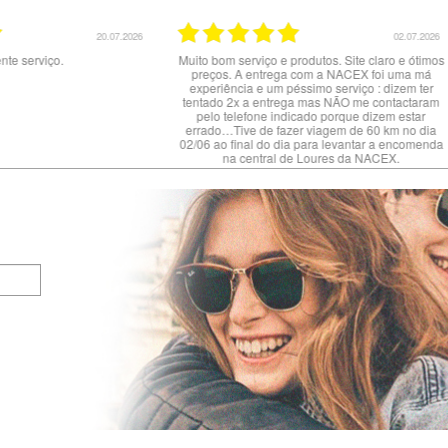
20.07.2026
02.07.2026
nte serviço.
Muito bom serviço e produtos. Site claro e ótimos
preços. A entrega com a NACEX foi uma má
experiência e um péssimo serviço : dizem ter
tentado 2x a entrega mas NÃO me contactaram
pelo telefone indicado porque dizem estar
errado…Tive de fazer viagem de 60 km no dia
02/06 ao final do dia para levantar a encomenda
na central de Loures da NACEX.