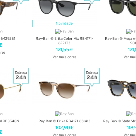
Novidade
6-1292B1
Ray-Ban ® Erika Color Mix RB4171-
Ray-Ban ® Mega w
622/T3
901
€
121,55 €
121,
ores
Ver mais cores
Ver mai
LHES
VER DETALHES
VER DE
al RB3548N-
Ray-Ban ® Erika RB4171-651413
Ray-Ban ® State St
102,90 €
118,
€
Ver mais cores
Ver mai